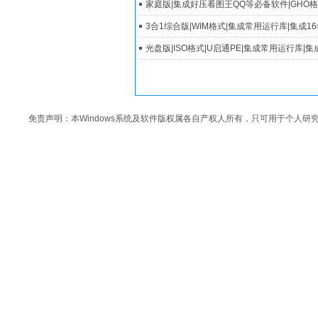
家庭版|集成好压看图王QQ等必备软件|GHO格
3合1综合版|WIM格式|集成常用运行库|集成1
光盘版|ISO格式|U启通PE|集成常用运行库|
免责声明：本Windows系统及软件版权属各自产权人所有，只可用于个人