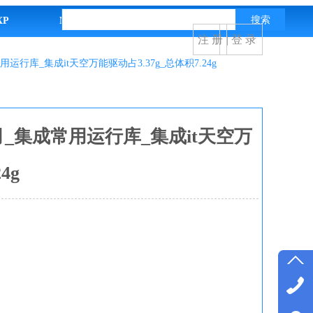
搜索
XP
MSDN
音乐书画
注 册
| 登 录
常用运行库_集成it天空万能驱动占3.37g_总体积7.24g
年2月_集成常用运行库_集成it天空万
4g